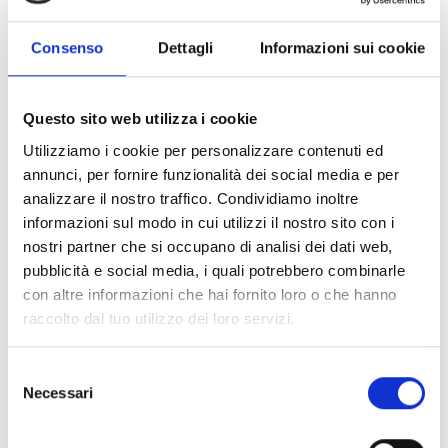
Consenso
Dettagli
Informazioni sui cookie
Iscrizione richiesta
Questo sito web utilizza i cookie
Utilizziamo i cookie per personalizzare contenuti ed
Luogo dell'evento
annunci, per fornire funzionalità dei social media e per
-
analizzare il nostro traffico. Condividiamo inoltre
informazioni sul modo in cui utilizzi il nostro sito con i
Organizzatore
nostri partner che si occupano di analisi dei dati web,
Marmor+
pubblicità e social media, i quali potrebbero combinarle
Lasa 39023
con altre informazioni che hai fornito loro o che hanno
info@marmorplus.it
raccolto dal tuo utilizzo dei loro servizi.
www.marmorplus.it
Tel.
+39 347 4095404
Selezione
Necessari
del
consenso
torna ai top eventi