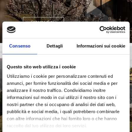
Saperne di più
Consenso
Dettagli
Informazioni sui cookie
Questo sito web utilizza i cookie
ALPEGGI IN VAL VENOSTA
Utilizziamo i cookie per personalizzare contenuti ed
annunci, per fornire funzionalità dei social media e per
analizzare il nostro traffico. Condividiamo inoltre
informazioni sul modo in cui utilizzi il nostro sito con i
Latte, formaggio e yogurt della Val Venosta - Gli alpeggi
nostri partner che si occupano di analisi dei dati web,
e i caseifici artigianali in Val Venosta sono ...
pubblicità e social media, i quali potrebbero combinarle
Saperne di più
con altre informazioni che hai fornito loro o che hanno
raccolto dal tuo utilizzo dei loro servizi.