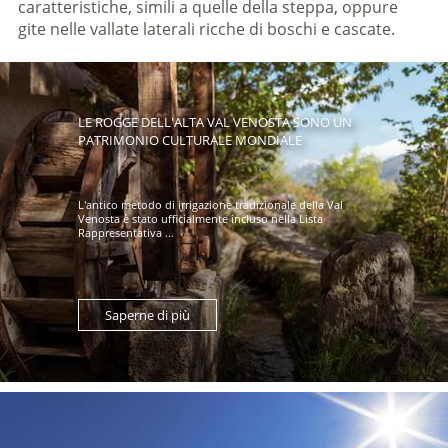
caratteristiche, simili a quelle della steppa, oppure
gite nelle vallate laterali ricche di boschi e cascate.
LE ROGGE DELL'ALTA VAL VENOSTA SONO UN
PATRIMONIO CULTURALE MONDIALE
L'antico metodo di irrigazione tradizionale della Val
Venosta è stato ufficialmente incluso nella Lista
Rappresentativa ...
Saperne di più