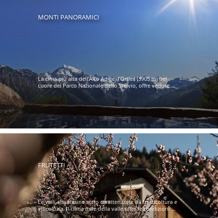
MONTI PANORAMICI
La cima più alta dell’Alto Adige, l’Ortles (3905 m) nel
cuore del Parco Nazionale dello Stelvio, offre vedute ...
FRUTETTI
Le valli altoatesine sono caratterizzate da frutticoltura e
viticoltura. Il clima mite della valle offre le condizioni ...