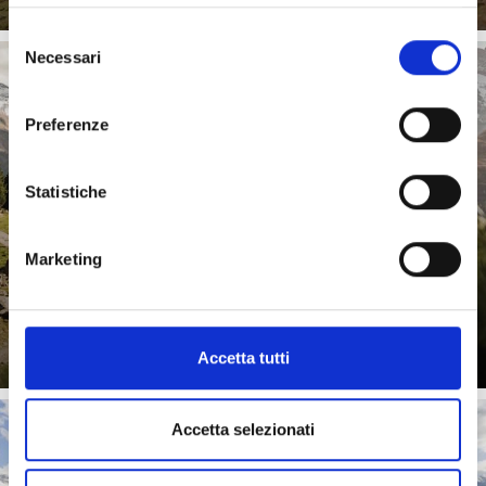
Selezione
Necessari
del
consenso
Preferenze
PARCO NAZIONALE DELLO STELVIO
Statistiche
Una delle più grandi riserve naturali delle Alpi: unica,
Marketing
variegata e suggestiva.
Saperne di più
Accetta tutti
Accetta selezionati
MONTE SOLE – MONTE TRAMONTANA