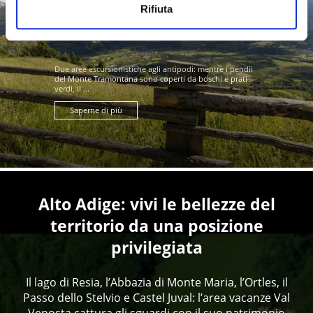
Rifiuta
Due aree escursionistiche agli antipodi: mentre i pendii
del Monte Tramontana sono coperti da boschi e prati
verdi, il ...
Saperne di più
Alto Adige: vivi le bellezze del
territorio da una posizione
privilegiata
Il lago di Resia, l’Abbazia di Monte Maria, l’Ortles, il
Passo dello Stelvio e Castel Juval: l’area vacanze Val
Venosta cattura gli sguardi con il suo patrimonio