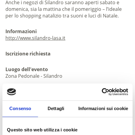
Anche i negozi di Silandro saranno aperti sabato e
domenica, sia la mattina che il pomeriggio – l’ideale
per lo shopping natalizio tra suoni e luci di Natale.
Informazioni
http://www.silandro-lasa.it
Iscrizione richiesta
Luogo dell'evento
Zona Pedonale - Silandro
Organizzatore
Associazione Turistica Silandro-Lasa
Via Cappuccini 10
Consenso
Dettagli
Informazioni sui cookie
Silandro 39028
info@schlanders-laas.it
www.schlanders-laas.it
Questo sito web utilizza i cookie
Tel.
+39 0473 730155