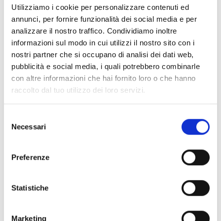
Utilizziamo i cookie per personalizzare contenuti ed
annunci, per fornire funzionalità dei social media e per
torna ai top eventi
analizzare il nostro traffico. Condividiamo inoltre
informazioni sul modo in cui utilizzi il nostro sito con i
nostri partner che si occupano di analisi dei dati web,
pubblicità e social media, i quali potrebbero combinarle
IL CONTENUTO VI È STATO UTILE?
con altre informazioni che hai fornito loro o che hanno
Sì
No
raccolto dal tuo utilizzo dei loro servizi.
Selezione
Altri link interessanti
Necessari
del
consenso
Preferenze
Statistiche
Marketing