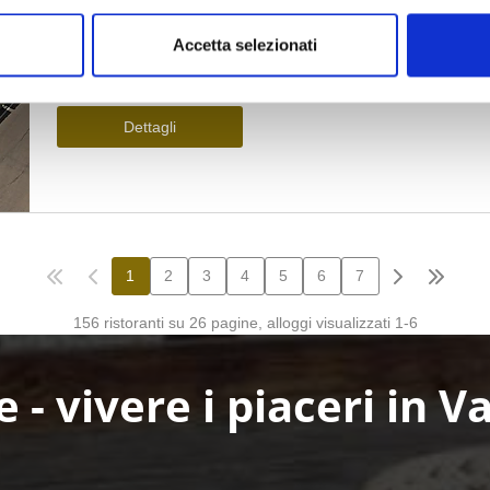
Accetta selezionati
e - vivere i piaceri in V