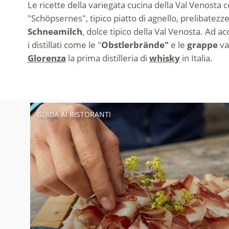
Le ricette della variegata cucina della Val Venosta 
"Schöpsernes", tipico piatto di agnello, prelibatezz
Schneamilch
, dolce tipico della Val Venosta. Ad ac
i distillati come le "
Obstlerbrände"
e le
grappe
va
Glorenza
la prima distilleria di
whisky
in Italia.
GUIDA AI RISTORANTI