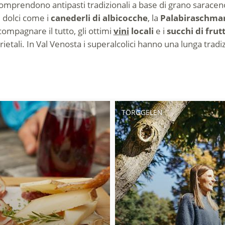
comprendono antipasti tradizionali a base di grano saraceno 
e dolci come i
canederli di albicocche
, la
Palabiraschma
compagnare il tutto, gli ottimi
vini
locali
e i
succhi di frut
rietali. In Val Venosta i superalcolici hanno una lunga tra
TÖRGGELEN