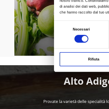
nostro traffico. Condividiamo 
di analisi dei dati web, pubbl
che hanno raccolto dal tuo uti
Selezione
Necessari
del
consenso
Rifiuta
Alto Adig
Provate la varietà delle specialità l