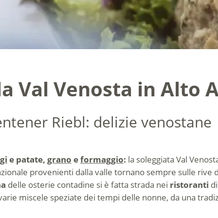
la Val Venosta in Alto 
ntener Riebl: delizie venostane
gi
e patate,
grano
e
formaggio
:
la soleggiata Val Venost
azionale provenienti dalla valle tornano sempre sulle rive 
na
delle osterie contadine si è fatta strada nei
ristoranti
di
 varie miscele speziate dei tempi delle nonne, da una tradi