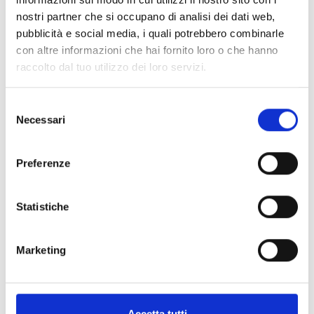
nostri partner che si occupano di analisi dei dati web,
Mappa e profilo di elevazione
pubblicità e social media, i quali potrebbero combinarle
con altre informazioni che hai fornito loro o che hanno
Impressioni
raccolto dal tuo utilizzo dei loro servizi.
Selezione
Necessari
del
consenso
Preferenze
Statistiche
Marketing
Accetta tutti