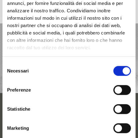
annunci, per fornire funzionalità dei social media e per
analizzare il nostro traffico. Condividiamo inoltre
informazioni sul modo in cui utilizzi il nostro sito con i
nostri partner che si occupano di analisi dei dati web,
VACANZA IN VAL VENOSTA
pubblicità e social media, i quali potrebbero combinarle
con altre informazioni che hai fornito loro o che hanno
OFFERTE
raccolto dal tuo utilizzo dei loro servizi.
ALLOGGI
Selezione
Necessari
del
HIGHLIGHT
consenso
Preferenze
STAGIONI
Statistiche
PIANIFICARE UNA VACANZA
Marketing