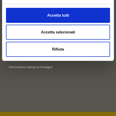
Accetta tutti
Partner
Mappa del sito
Accetta selezionati
Privacy
Cookie
Credits
Rifiuta
UID: IT02745550216
Informazioni stampa & immagini