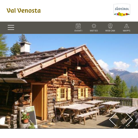
EVENTI
METEO
WEBCAM
MAPPS