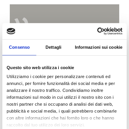
V
Consenso
Dettagli
Informazioni sui cookie
Malga di Tarres
Tarscher Alm
Questo sito web utilizza i cookie
39021 Tarsch/Latsch
Utilizziamo i cookie per personalizzare contenuti ed
annunci, per fornire funzionalità dei social media e per
Mappa e profilo di elevazione
analizzare il nostro traffico. Condividiamo inoltre
Impressioni
informazioni sul modo in cui utilizzi il nostro sito con i
nostri partner che si occupano di analisi dei dati web,
pubblicità e social media, i quali potrebbero combinarle
con altre informazioni che hai fornito loro o che hanno
raccolto dal tuo utilizzo dei loro servizi.