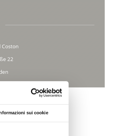
l Coston
ße 22
lden
Informazioni sui cookie