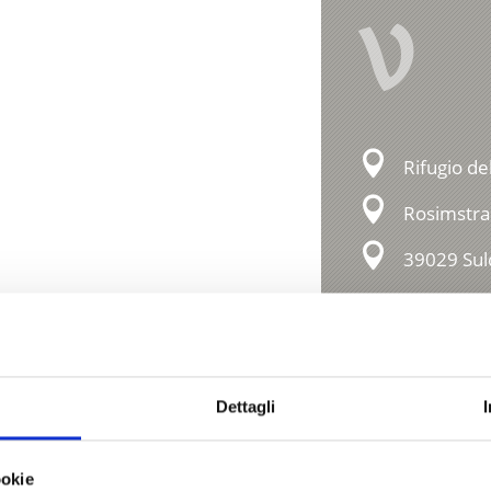
V
Rifugio de
Rosimstra
39029 Su
Impressioni
Dettagli
ookie