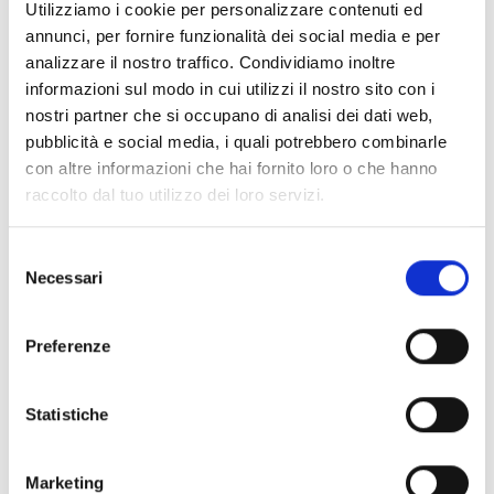
Utilizziamo i cookie per personalizzare contenuti ed
annunci, per fornire funzionalità dei social media e per
analizzare il nostro traffico. Condividiamo inoltre
Malga Vitelli
informazioni sul modo in cui utilizzi il nostro sito con i
nostri partner che si occupano di analisi dei dati web,
Sulden
pubblicità e social media, i quali potrebbero combinarle
39029 Sulden
con altre informazioni che hai fornito loro o che hanno
raccolto dal tuo utilizzo dei loro servizi.
Mappa e profilo di elevazione
Selezione
Impressioni
Necessari
del
consenso
Preferenze
Statistiche
Marketing