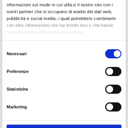
info@seilbahnensulden.it
informazioni sul modo in cui utilizzi il nostro sito con i
www.seilbahnensulden.it
nostri partner che si occupano di analisi dei dati web,
Tel.
+39 0473 613047
pubblicità e social media, i quali potrebbero combinarle
con altre informazioni che hai fornito loro o che hanno
raccolto dal tuo utilizzo dei loro servizi.
torna ai top eventi
Selezione
Necessari
del
IL CONTENUTO VI È STATO UTILE?
consenso
Preferenze
Sì
No
Statistiche
Altri link interessanti
Marketing