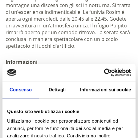
montagne una discesa con gli sci in notturna. Si tratta
di un’esperienza indimenticabile. La funivia Rosim è
aperta ogni mercoledì, dalle 20.45 alle 22.45. Godete
un’avventura in un’atmosfera unica. Il rifugio Pulpito
rimarrà aperto per un comodo ritrovo. La serata sarà
conclusa in maniera spettacolare con un piccolo
spettacolo di fuochi d’artificio.
Informazioni
http://www.seilbahnensulden.it
Iscrizione richiesta
Consenso
Dettagli
Informazioni sui cookie
Luogo dell'evento
- Solda
Questo sito web utilizza i cookie
Utilizziamo i cookie per personalizzare contenuti ed
Organizzatore
annunci, per fornire funzionalità dei social media e per
Funivie Solda
analizzare il nostro traffico. Condividiamo inoltre
Solda