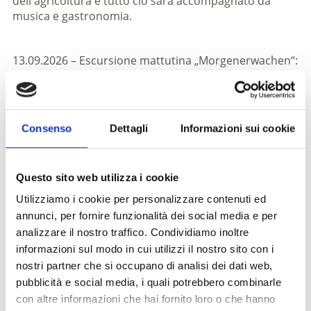
dell'agricoltura e tutto ciò sarà accompagnato da
musica e gastronomia.
13.09.2026 – Escursione mattutina „Morgenerwachen“:
uno sguardo poetico sulla stagione estiva. Il punto di
incontro è alle 07:00 presso la Chiesa delle Donne nel
centro della città.
16.09.2026 – Glurns kocht: in questo evento
Consenso
Dettagli
Informazioni sui cookie
gastronomico la città più piccola dell'Alto Adige si
trasforma in un palcoscenico per la cultura culinaria
regionale. Chef talentuosi presenteranno piatti
Questo sito web utilizza i cookie
creativi in diretta con ingredienti di alta qualità e
Utilizziamo i cookie per personalizzare contenuti ed
metteranno in risalto la pera Palabira.
annunci, per fornire funzionalità dei social media e per
20.09.2026 – Palabirasunnta: La conclusione è
analizzare il nostro traffico. Condividiamo inoltre
rappresentata dalla festa d'azione di grazie. Dopo la
informazioni sul modo in cui utilizzi il nostro sito con i
processione in chiesa, le celebrazioni inizieranno alle
nostri partner che si occupano di analisi dei dati web,
10:00 presso il „Glurns Festival“. Ci saranno musica,
pubblicità e social media, i quali potrebbero combinarle
piatti tradizionali e un fantastico programma per i
con altre informazioni che hai fornito loro o che hanno
bambini.