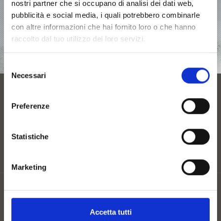
nostri partner che si occupano di analisi dei dati web,
pubblicità e social media, i quali potrebbero combinarle
ALLOGGI
con altre informazioni che hai fornito loro o che hanno
raccolto dal tuo utilizzo dei loro servizi.
HIGHLIGHT
Selezione
Necessari
del
consenso
STAGIONI
Preferenze
PIANIFICARE UNA VACANZA
Statistiche
Marketing
Partner
Mappa del sito
Privacy
Accetta tutti
Cookie