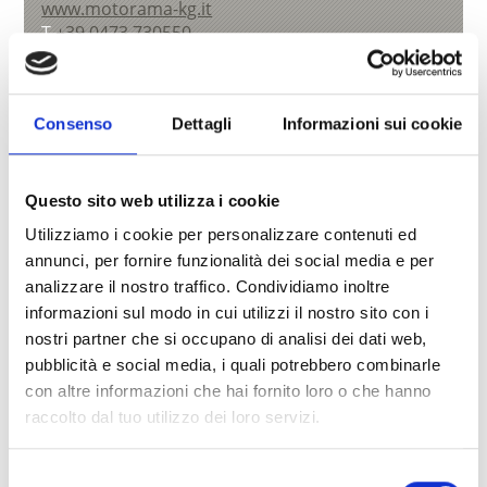
www.motorama-kg.it
T
+39 0473 730550
Consenso
Dettagli
Informazioni sui cookie
torna alla lista
Questo sito web utilizza i cookie
Utilizziamo i cookie per personalizzare contenuti ed
IL CONTENUTO VI È STATO UTILE?
annunci, per fornire funzionalità dei social media e per
analizzare il nostro traffico. Condividiamo inoltre
Sì
No
informazioni sul modo in cui utilizzi il nostro sito con i
nostri partner che si occupano di analisi dei dati web,
Altri link interessanti
pubblicità e social media, i quali potrebbero combinarle
con altre informazioni che hai fornito loro o che hanno
raccolto dal tuo utilizzo dei loro servizi.
Selezione