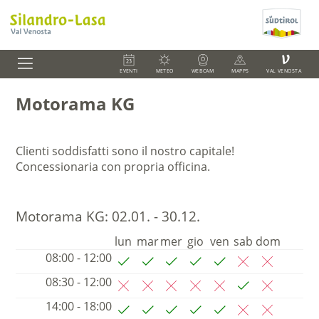
V
EVENTI
METEO
WEBCAM
MAPPS
VAL VENOSTA
Motorama KG
Clienti soddisfatti sono il nostro capitale!
Concessionaria con propria officina.
Motorama KG:
02.01. - 30.12.
lun
mar
mer
gio
ven
sab
dom
08:00 - 12:00
08:30 - 12:00
14:00 - 18:00