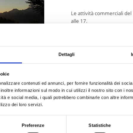
Le attività commerciali del
alle 17.
Una festa luminosa e sugges
Iscrizione richiesta
Dettagli
Luogo dell'evento
ookie
Centro Lasa - Lasa
nalizzare contenuti ed annunci, per fornire funzionalità dei socia
inoltre informazioni sul modo in cui utilizzi il nostro sito con i n
Organizzatore
icità e social media, i quali potrebbero combinarle con altre inform
Undefiniert
lizzo dei loro servizi.
39023
Preferenze
Statistiche