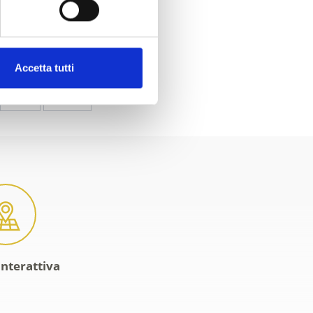
Accetta tutti
Sì
No
interattiva