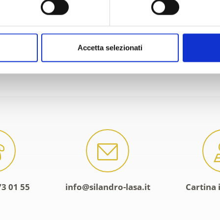
Accetta selezionati
O VI È STATO UTILE?
73 01 55
info@silandro-lasa.it
Cartina 