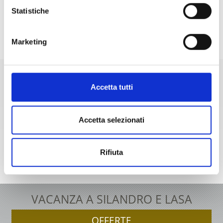
Statistiche
MOBILCARD
Marketing
Accetta tutti
+39 0473 73 01 55
info@silandro-lasa.it
Accetta selezionati
Rifiuta
Cartina interattiva
VACANZA A SILANDRO E LASA
OFFERTE