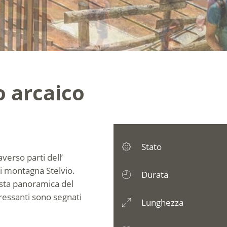
o arcaico
Stato
verso parti dell’
 di montagna Stelvio.
Durata
sta panoramica del
eressanti sono segnati
Lunghezza