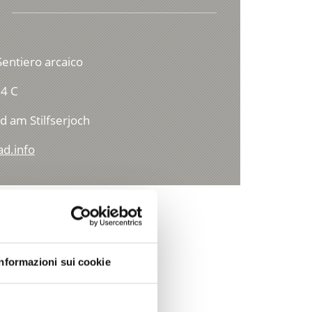
Sentiero arcaico
4 C
d am Stilfserjoch
ad.info
Informazioni sui cookie