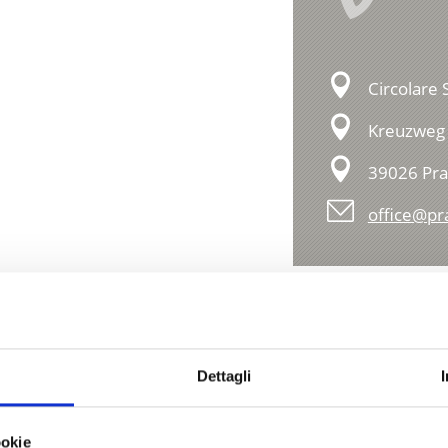
Circolare 
Kreuzweg 
39026 Pra
office@pr
Dettagli
ookie