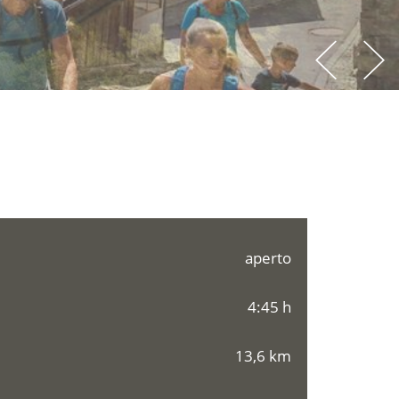
aperto
4:45 h
13,6 km