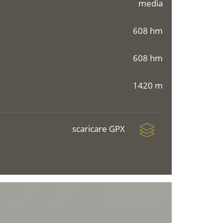
media
608 hm
608 hm
1420 m
scaricare GPX