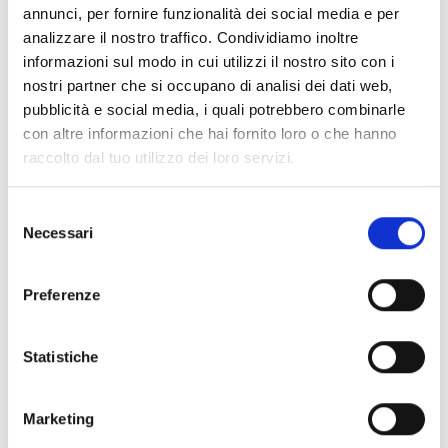
annunci, per fornire funzionalità dei social media e per
Monte Tramontana
analizzare il nostro traffico. Condividiamo inoltre
39020
Castelbello
informazioni sul modo in cui utilizzi il nostro sito con i
info@kastelbell-tschars.com
www.kastelbell-tschars.com
nostri partner che si occupano di analisi dei dati web,
T
+39 0473 62 41 93
pubblicità e social media, i quali potrebbero combinarle
con altre informazioni che hai fornito loro o che hanno
raccolto dal tuo utilizzo dei loro servizi.
Selezione
torna alla lista
Necessari
del
consenso
Preferenze
IL CONTENUTO VI È STATO UTILE?
Sì
No
Statistiche
Altri link interessanti
Marketing