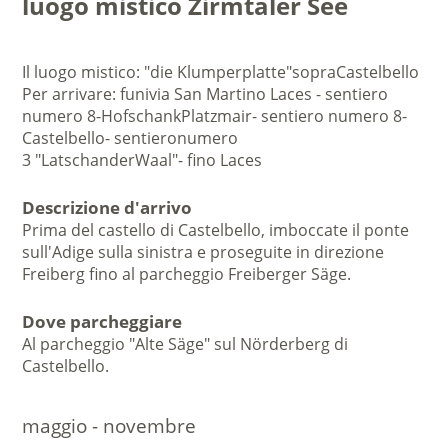
luogo mistico Zirmtaler See
Il luogo mistico
: "die
Klumperplatte"
sopra
Castelbello
Per arrivare
:
funivia San Martino Laces
-
sentiero
numero
8
-
Hofschank
Platzmair
- sentiero
numero
8
-
Castelbello
- sentiero
numero
3
"
Latschander
Waal"
-
fino L
aces
Descrizione d'arrivo
Prima del castello di Castelbello, imboccate il ponte
sull'Adige sulla sinistra e proseguite in direzione
Freiberg fino al parcheggio Freiberger Säge.
Dove parcheggiare
Al parcheggio "Alte Säge" sul Nörderberg di
Castelbello.
maggio - novembre