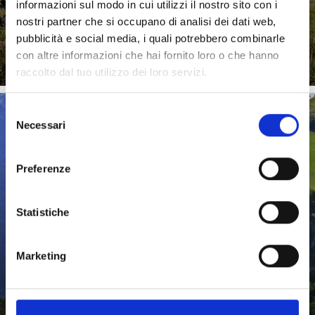
informazioni sul modo in cui utilizzi il nostro sito con i
nostri partner che si occupano di analisi dei dati web,
Saperne di più
pubblicità e social media, i quali potrebbero combinarle
con altre informazioni che hai fornito loro o che hanno
raccolto dal tuo utilizzo dei loro servizi.
Selezione
Necessari
del
CULTURA & ARTE
consenso
Preferenze
Dall’antichità ai giorni nostri: venite a scoprire la regione
culturale della Val Venosta in Alto Adige. Vi aspettano ...
Statistiche
Marketing
Saperne di più