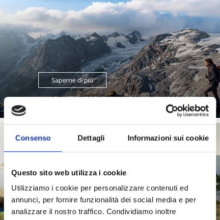
Saperne di più
Consenso
Dettagli
Informazioni sui cookie
(E-)MOUNTAIN BIKE
Questo sito web utilizza i cookie
Utilizziamo i cookie per personalizzare contenuti ed
80 trail perfettamente segnalati, panorami mozzafiato,
oltre 300 giorni di sole all’anno e, per concludere in
annunci, per fornire funzionalità dei social media e per
bellezza, ...
analizzare il nostro traffico. Condividiamo inoltre