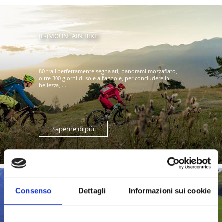
(E-)MOUNTAIN BIKE
80 trail perfettamente segnalati, panorami mozzafiato,
oltre 300 giorni di sole all’anno e, per concludere in
bellezza, ...
Saperne di più
Consenso
Dettagli
Informazioni sui cookie
CULTURA & ARTE