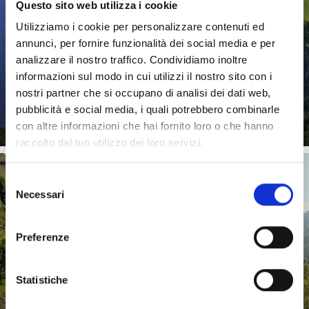
Questo sito web utilizza i cookie
Dall’antichità ai giorni nostri: venite a scoprire la regione
Utilizziamo i cookie per personalizzare contenuti ed
culturale della Val Venosta in Alto Adige. Vi aspettano ...
annunci, per fornire funzionalità dei social media e per
analizzare il nostro traffico. Condividiamo inoltre
informazioni sul modo in cui utilizzi il nostro sito con i
nostri partner che si occupano di analisi dei dati web,
Saperne di più
pubblicità e social media, i quali potrebbero combinarle
con altre informazioni che hai fornito loro o che hanno
raccolto dal tuo utilizzo dei loro servizi.
Selezione
Necessari
del
consenso
VIA CLAUDIA AUGUSTA
Preferenze
Statistiche