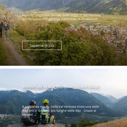
Esplora i suggestivi sentieri delle rogge in Val Venosta,
antichi canali d’irrigazione trasformati in incantevoli ...
Saperne di più
AVVENTURE IN BICI TRA MONTAGNA E VALLE
A partire da marzo, nella Val Venosta inizia una delle
stagioni di ciclismo più lunghe delle Alpi . Grazie ai
sentieri ...