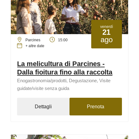
venerdì
21
ago
Parcines
15:00
+ altre date
La melicultura di Parcines -
Dalla fioitura fino alla raccolta
Enogastronomia/prodotti, Degustazione, Visite
guidate/visite senza guida
Dettagli
Prenota