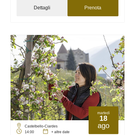
Dettagli
Prenota
martedì
18
ago
Castelbello-Ciardes
14:00
+ altre date