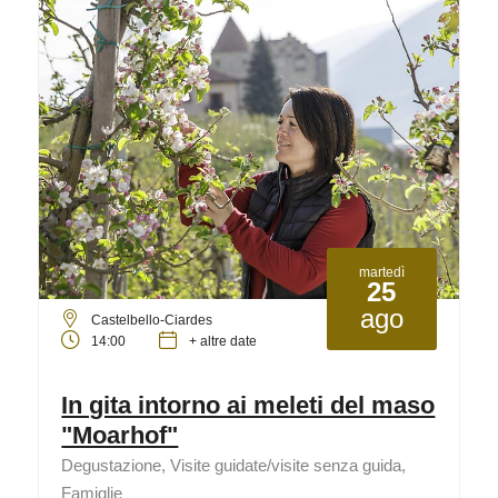
martedì
25
ago
Castelbello-Ciardes
14:00
+ altre date
In gita intorno ai meleti del maso
"Moarhof"
Degustazione, Visite guidate/visite senza guida,
Famiglie