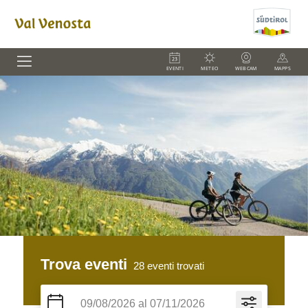
EVENTI
METEO
WEBCAM
MAPPS
Trova eventi
28
eventi trovati