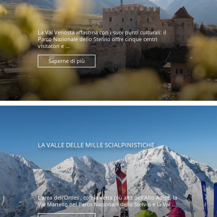
La Val Venosta affascina con i suoi punti culturali: il
Parco Nazionale dello Stelvio offre cinque centri
visitatori e ...
Saperne di più
LA VALLE DELLE MILLE SCIALPINISTICHE
L'area dell'Ortles , con la vetta più alta dell'Alto Adige, la
Val Martello nel Parco Nazionale dello Stelvio e la Val ...