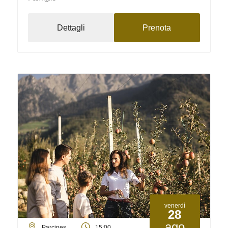
Dettagli
Prenota
venerdì
28
ago
Parcines
15:00