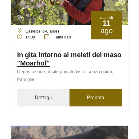
martedì
11
ago
Castelbello-Ciardes
14:00
+ altre date
In gita intorno ai meleti del maso
"Moarhof"
Degustazione, Visite guidate/visite senza guida,
Famiglie
Dettagli
Prenota