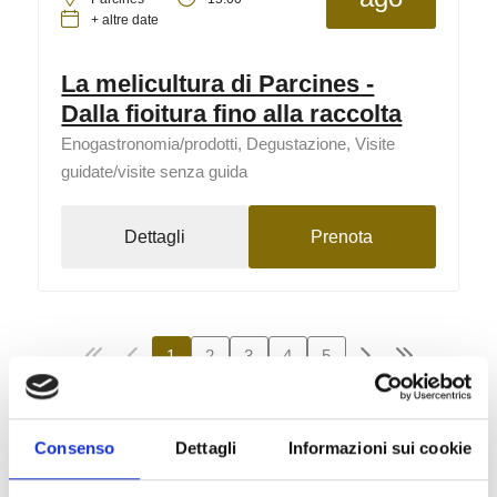
+ altre date
La melicultura di Parcines -
Dalla fioitura fino alla raccolta
Enogastronomia/prodotti, Degustazione, Visite
guidate/visite senza guida
Dettagli
Prenota
1
2
3
4
5
28 eventi su 5 pagine, eventi visualizzati 1-6
Mercato annuale a Lasa
Consenso
Dettagli
Informazioni sui cookie
Fiere/mercati
Lasa