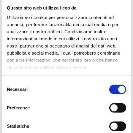
Questo sito web utilizza i cookie
Utilizziamo i cookie per personalizzare contenuti ed
annunci, per fornire funzionalità dei social media e per
analizzare il nostro traffico. Condividiamo inoltre
informazioni sul modo in cui utilizzi il nostro sito con i
nostri partner che si occupano di analisi dei dati web,
pubblicità e social media, i quali potrebbero combinarle
con altre informazioni che hai fornito loro o che hanno
raccolto dal tuo utilizzo dei loro servizi.
Selezione
Necessari
del
consenso
Grande mercato annuale nel centro di Lasa dalle ore 8
Preferenze
alle ore 14.
Statistiche
Iscrizione richiesta