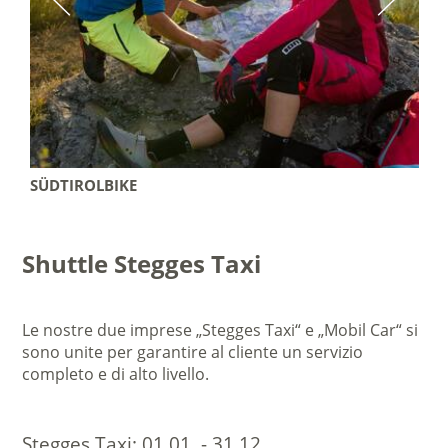
ÜDTIROLBIKE
ÖTZI 
Shuttle Stegges Taxi
Le nostre due imprese „Stegges Taxi“ e „Mobil Car“ si
sono unite per garantire al cliente un servizio
completo e di alto livello.
Stegges Taxi:
01.01. - 31.12.