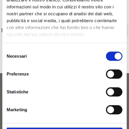
informazioni sul modo in cui utilizzi il nostro sito con i
Indietro
nostri partner che si occupano di analisi dei dati web,
pubblicità e social media, i quali potrebbero combinarle
con altre informazioni che hai fornito loro o che hanno
Sì
No
IL CONTENUTO VI È STATO UTILE?
raccolto dal tuo utilizzo dei loro servizi.
Selezione
MOSTRA SULLA CARTINA ITINERARI CON LA
Necessari
del
consenso
BICI DA CORSA IN VAL VENOSTA
Preferenze
Stelvio Bike Day
Statistiche
Il leggendario Stelvio Bike Day offre l’opportunità di
Marketing
godersi la mitica strada del Passo dello Stelvio in bici,
chiusa al traffico veicolare per l’occasione. Centinaia gli
appassionati di bici che a fine agosto si inerpicano su per