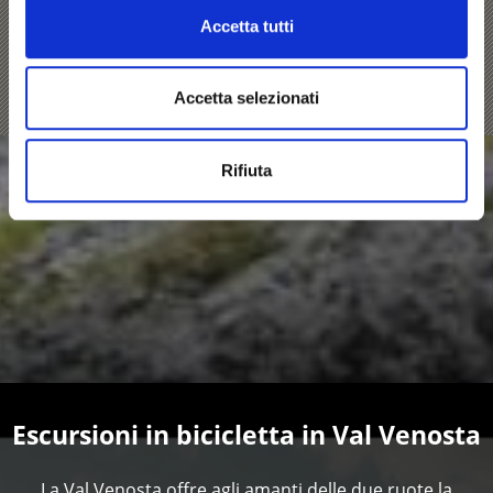
i tornanti della mitica tappa del Giro d’Italia. Un must per
Accetta tutti
ogni cicloamatore.
Saperne di più
Accetta selezionati
Rifiuta
Escursioni in bicicletta in Val Venosta
La Val Venosta offre agli amanti delle due ruote la