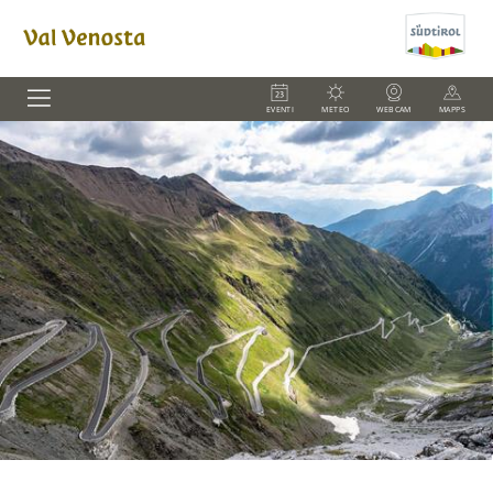
EVENTI
METEO
WEBCAM
MAPPS