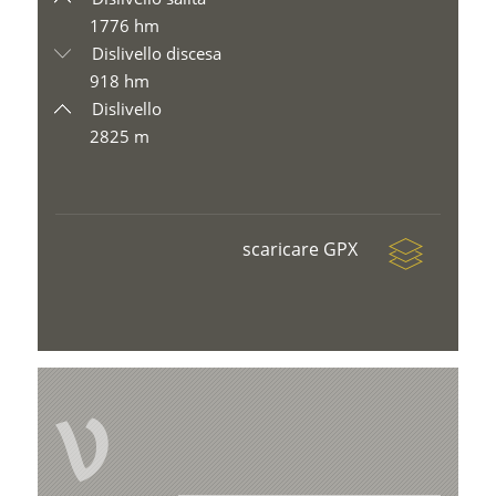
1776 hm
Dislivello discesa
918 hm
Dislivello
2825 m
scaricare GPX
V