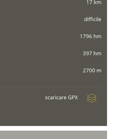
17 km
difficile
1796 hm
397 hm
2700 m
scaricare GPX