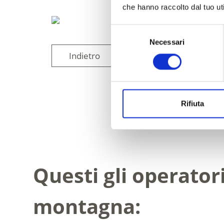
che hanno raccolto dal tuo uti
Selezione
Necessari
del
Indietro
consenso
Rifiuta
IL CONTENUT
Questi gli operator
montagna: