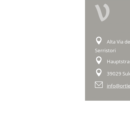
V
Alta Via de
Serristori
Hauptstra
39029 Su
info@ortle