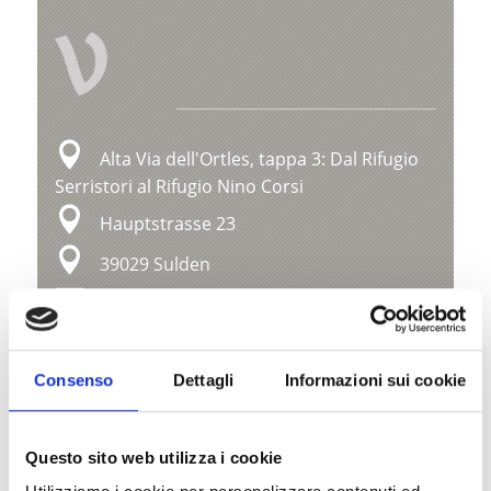
V
Alta Via dell'Ortles, tappa 3: Dal Rifugio
Serristori al Rifugio Nino Corsi
Hauptstrasse 23
39029 Sulden
info@ortlergebiet.it
Posizione
Consenso
Dettagli
Informazioni sui cookie
Impressioni
Questo sito web utilizza i cookie