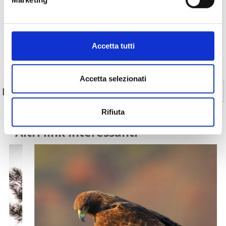
Accetta tutti
Indietro
Accetta selezionati
Sì
No
IL CONTENUTO VI È STATO UTILE?
Rifiuta
Altri link interessanti