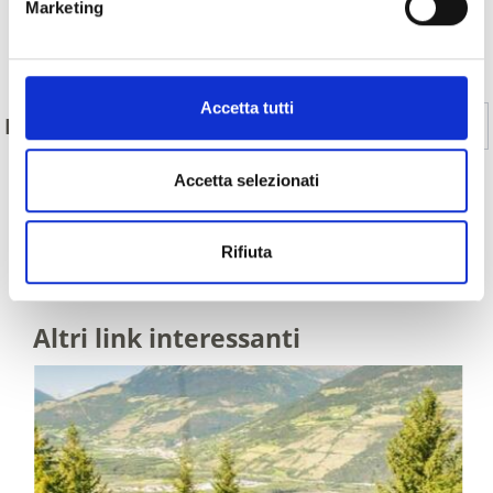
Marketing
Indietro
Accetta tutti
Sì
No
IL CONTENUTO VI È STATO UTILE?
Accetta selezionati
MOSTRA SULLA CARTINA TUTTI I SENTIERI
Rifiuta
TEMATICI IN VAL VENOSTA
Altri link interessanti