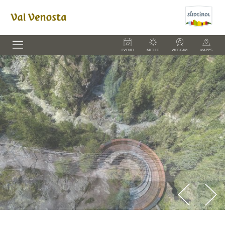
EVENTI
METEO
WEBCAM
MAPPS