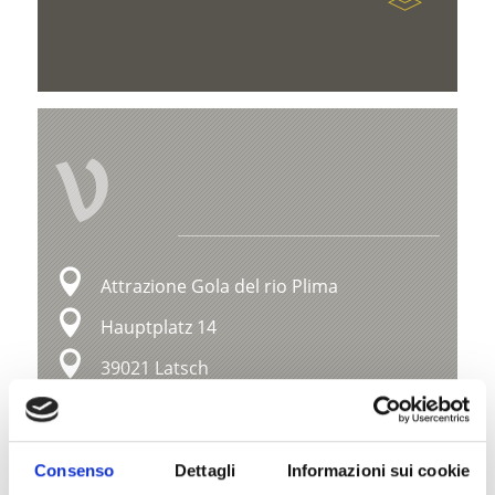
V
Attrazione Gola del rio Plima
Hauptplatz 14
39021 Latsch
info@latsch.it
Posizione
Consenso
Dettagli
Informazioni sui cookie