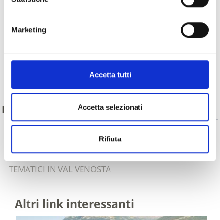
Marketing
Accetta tutti
Indietro
Accetta selezionati
Sì
No
IL CONTENUTO VI È STATO UTILE?
Rifiuta
MOSTRA SULLA CARTINA TUTTI I SENTIERI
TEMATICI IN VAL VENOSTA
Altri link interessanti