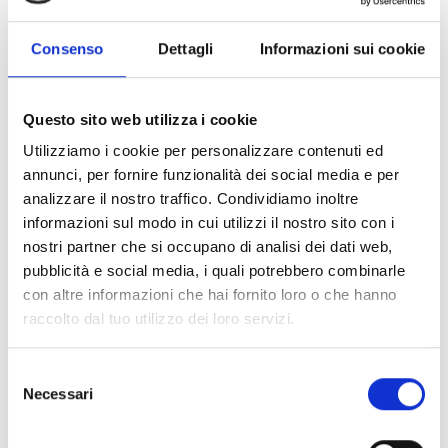
Sentiero glaciologico di Solda
Consenso
Dettagli
Informazioni sui cookie
Hauptstraße 23
39029 Sulden
Questo sito web utilizza i cookie
Utilizziamo i cookie per personalizzare contenuti ed
info@ortlergebiet.it
annunci, per fornire funzionalità dei social media e per
analizzare il nostro traffico. Condividiamo inoltre
Posizione
informazioni sul modo in cui utilizzi il nostro sito con i
Impressioni
nostri partner che si occupano di analisi dei dati web,
pubblicità e social media, i quali potrebbero combinarle
con altre informazioni che hai fornito loro o che hanno
raccolto dal tuo utilizzo dei loro servizi.
Selezione
Necessari
del
consenso