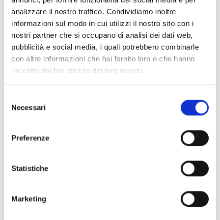
scaricare GPX
analizzare il nostro traffico. Condividiamo inoltre
informazioni sul modo in cui utilizzi il nostro sito con i
nostri partner che si occupano di analisi dei dati web,
pubblicità e social media, i quali potrebbero combinarle
con altre informazioni che hai fornito loro o che hanno
raccolto dal tuo utilizzo dei loro servizi.
V
Selezione
Necessari
del
consenso
Cabinovia Pulpito
Preferenze
Posizione
Statistiche
Impressioni
Marketing