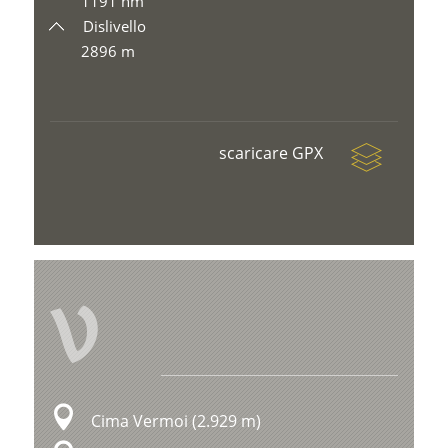
1191 hm
Dislivello
2896 m
scaricare GPX
V
Cima Vermoi (2.929 m)