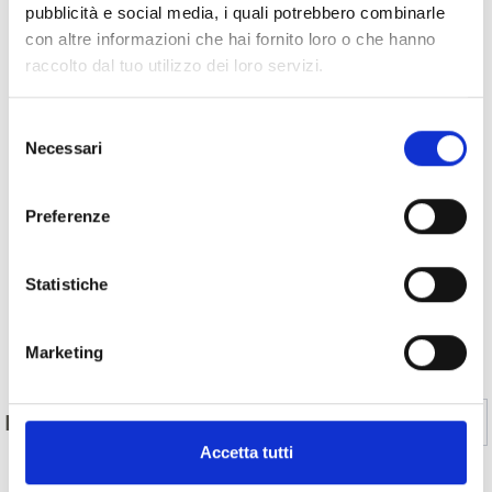
pubblicità e social media, i quali potrebbero combinarle
con altre informazioni che hai fornito loro o che hanno
raccolto dal tuo utilizzo dei loro servizi.
Selezione
Necessari
del
consenso
Preferenze
Statistiche
Indietro
Marketing
Sì
No
IL CONTENUTO VI È STATO UTILE?
Accetta tutti