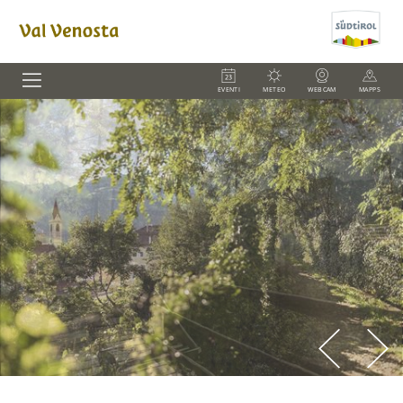
EVENTI
METEO
WEBCAM
MAPPS