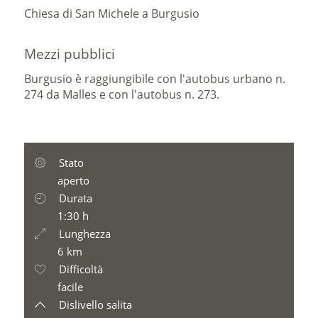
Chiesa di San Michele a Burgusio
Mezzi pubblici
Burgusio è raggiungibile con l'autobus urbano n.
274 da Malles e con l'autobus n. 273.
Stato
aperto
Durata
1:30 h
Lunghezza
6 km
Difficoltà
facile
Dislivello salita