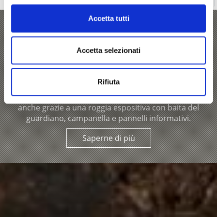
Accetta tutti
„WasserWosser“
Accetta selezionati
Un pezzo di cultura locale: la mostra permanente,
allestita al Vuseum di Sluderno, illustra la storia di
Rifiuta
questo sistema di irrigazione così caratteristico e la flora
e fauna presenti lungo i corsi d’acqua. Il passato rivive
anche grazie a una roggia espositiva con baita del
guardiano, campanella e pannelli informativi.
Saperne di più