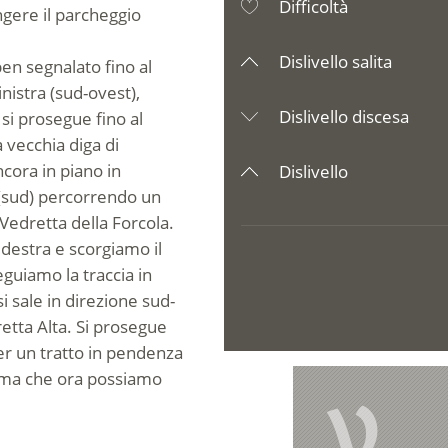
Difficoltà
ngere il parcheggio
Dislivello salita
en segnalato fino al
inistra (sud-ovest),
Dislivello discesa
si prosegue fino al
 vecchia diga di
cora in piano in
Dislivello
a (sud) percorrendo un
 Vedretta della Forcola.
 destra e scorgiamo il
eguiamo la traccia in
si sale in direzione sud-
retta Alta. Si prosegue
per un tratto in pendenza
 cima che ora possiamo
V