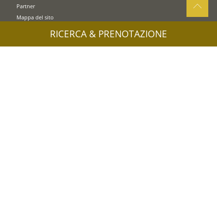
Partner
Mappa del sito
Privacy
RICERCA & PRENOTAZIONE
Cookie
Credits
UID: IT02745550216
Informazioni stampa & immagini