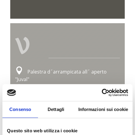
V
Palestra d´arrampicata all´ aperto
"Juval"
Rathausstr. 1
39025 Naturns
Consenso
Dettagli
Informazioni sui cookie
+39 0473 666077
info@naturns.it
Questo sito web utilizza i cookie
www.naturns.it/