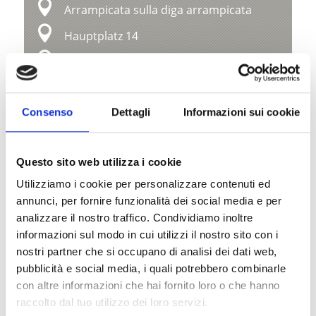
Arrampicata sulla diga arrampicata
Hauptplatz 14
39021 Latsch
+39 0473 623109
Consenso
Dettagli
Informazioni sui cookie
info@latsch.it
Mappa e profilo di elevazione
Questo sito web utilizza i cookie
Impressioni
Utilizziamo i cookie per personalizzare contenuti ed
annunci, per fornire funzionalità dei social media e per
analizzare il nostro traffico. Condividiamo inoltre
informazioni sul modo in cui utilizzi il nostro sito con i
nostri partner che si occupano di analisi dei dati web,
pubblicità e social media, i quali potrebbero combinarle
con altre informazioni che hai fornito loro o che hanno
raccolto dal tuo utilizzo dei loro servizi.