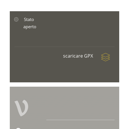
Stato
aperto
scaricare GPX
V