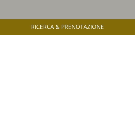
RICERCA & PRENOTAZIONE
Alto Adige: vivi le bellezze del
territorio da una posizione
privilegiata
Il lago di Resia, l’Abbazia di Monte Maria, l’Ortles, il
Passo dello Stelvio e Castel Juval: l’area vacanze Val