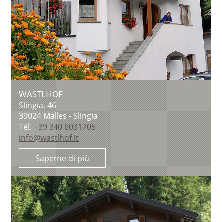
WASTLHOF
Slingia, 46
39024
Malles - Slingia
Tel.
+39 340 6031705
info@wastlhof.it
Saperne di più