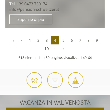
Tel.
+39 0473 730174
info@pension-schweitzer.it
Saperne di più
«
‹
1
2
3
4
5
6
7
8
9
10
›
»
618 elementi su 39 pagine, visualizzati 49-64
VACANZA IN VAL VENOSTA