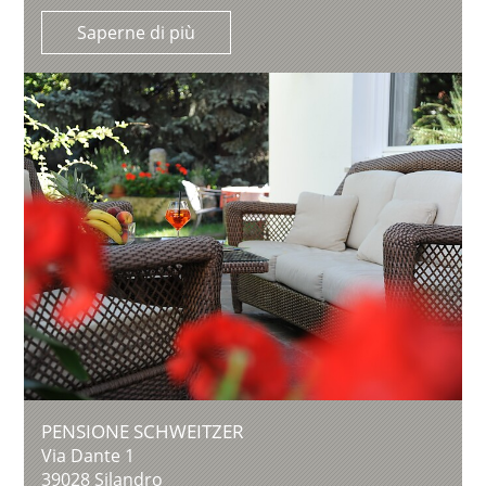
Saperne di più
PENSIONE SCHWEITZER
Via Dante 1
39028
Silandro