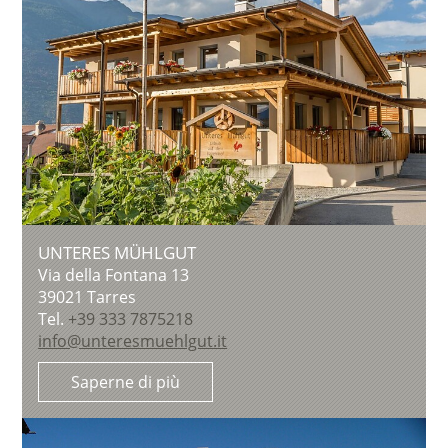
UNTERES MÜHLGUT
Via della Fontana 13
39021
Tarres
Tel.
+39 333 7875218
info@unteresmuehlgut.it
Saperne di più