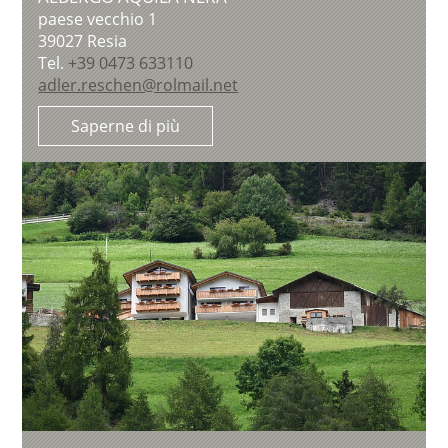
paese vecchio 1
39027
Resia
Tel.
+39 0473 633110
adler.reschen@rolmail.net
Saperne di più