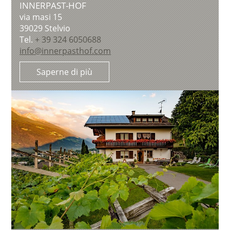
INNERPAST-HOF
via masi 15
39029
Stelvio
Tel.
+ 39 324 6050688
info@innerpasthof.com
Saperne di più