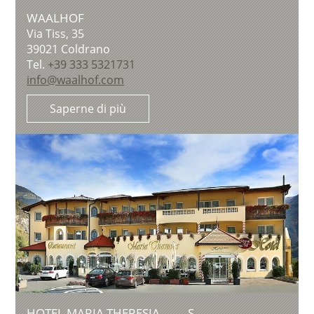
WAALHOF
Via Tiss, 35
39021
Coldrano
Tel.
+39 333 5321731
info@waalhof.com
Saperne di più
HOTEL MARIA THERESIA
S