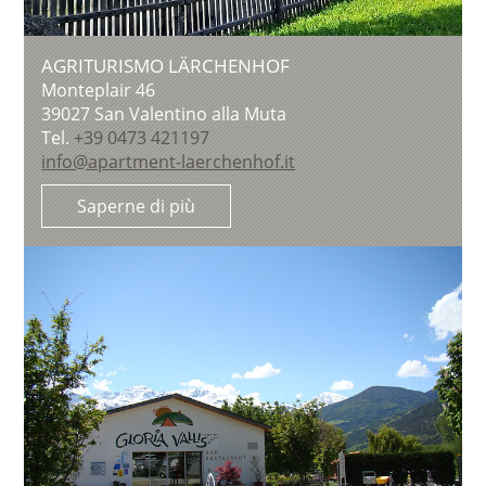
AGRITURISMO LÄRCHENHOF
Monteplair 46
39027
San Valentino alla Muta
Tel.
+39 0473 421197
info@apartment-laerchenhof.it
Saperne di più