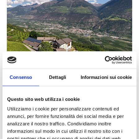
Consenso
Dettagli
Informazioni sui cookie
SONNWARTHOF
Questo sito web utilizza i cookie
Monte Tramontana 12
39028
Silandro
Utilizziamo i cookie per personalizzare contenuti ed
Tel.
+39 335 7044769
annunci, per fornire funzionalità dei social media e per
info@sonnwarthof.com
analizzare il nostro traffico. Condividiamo inoltre
informazioni sul modo in cui utilizzi il nostro sito con i
Saperne di più
nostri partner che si occupano di analisi dei dati web,