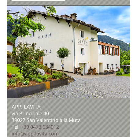
APP. LAVITA
via Principale 40
39027
San Valentino alla Muta
Tel.
+39 0473 634012
info@app-lavita.com