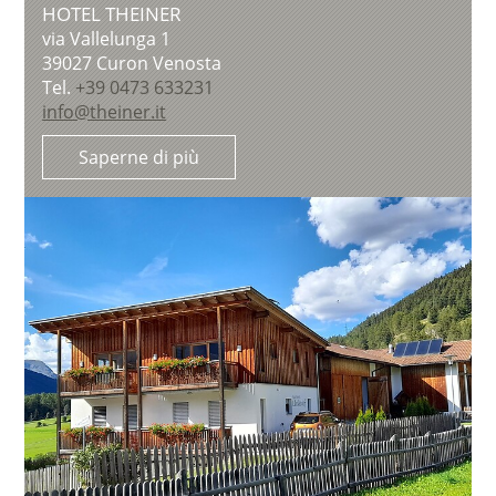
HOTEL THEINER
via Vallelunga 1
39027
Curon Venosta
Tel.
+39 0473 633231
info@theiner.it
Saperne di più