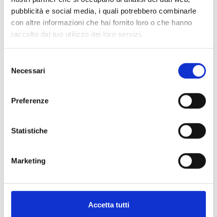
pubblicità e social media, i quali potrebbero combinarle
con altre informazioni che hai fornito loro o che hanno
raccolto dal tuo utilizzo dei loro servizi.
Selezione
Necessari
del
consenso
Preferenze
Statistiche
Marketing
APPARTEMENT THANEI
Burgusio, 211 A
39024
Malles - Burgusio
Tel.
+39 0473 634626
Accetta tutti
info@ferienwohnung-thanei.com