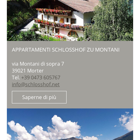
APPARTAMENTI SCHLOSSHOF ZU MONTANI
via Montani di sopra 7
39021
Morter
Tel.
+39 0473 605767
info@schlosshof.net
Saperne di più