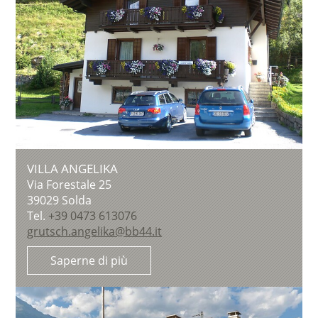
VILLA ANGELIKA
Via Forestale 25
39029
Solda
Tel.
+39 0473 613076
grutsch.angelika@bb44.it
Saperne di più