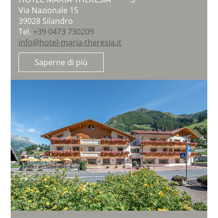
Via Nazionale 15
39028
Silandro
Tel.
+39 0473 730209
info@hotel-maria-theresia.it
Saperne di più