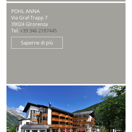
POHL ANNA
Via Graf-Trapp 7
39024
Glrorenza
Tel.
+39 346 2187445
Saperne di più