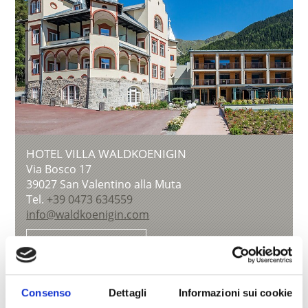
HOTEL VILLA WALDKOENIGIN
Via Bosco 17
39027
San Valentino alla Muta
Tel.
+39 0473 634559
info@waldkoenigin.com
Saperne di più
Consenso
Dettagli
Informazioni sui cookie