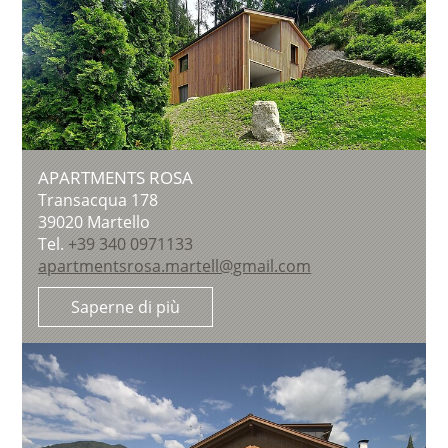
APARTMENTS ROSA
Transacqua 178
39020
Martello
Tel.
+39 340 0971133
apartmentsrosa.martell@gmail.com
Saperne di più