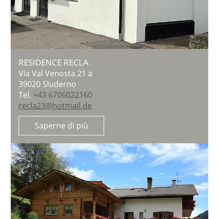
RESIDENCE RECLA
Via Val Venosta 21 a
39020
Sluderno
Tel.
+43 6706022160
recla23@hotmail.de
Saperne di più