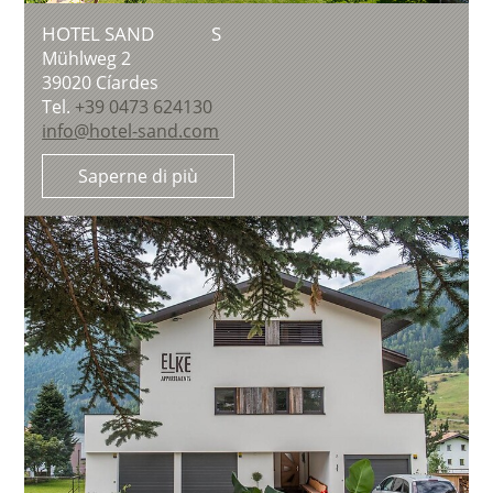
HOTEL SAND
S
Mühlweg 2
39020
Cíardes
Tel.
+39 0473 624130
info@hotel-sand.com
Saperne di più