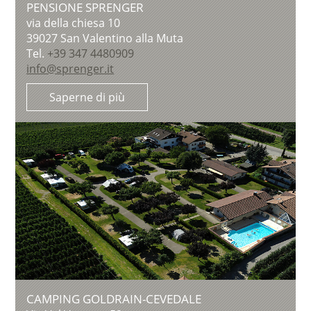
PENSIONE SPRENGER
via della chiesa 10
39027
San Valentino alla Muta
Tel.
+39 347 4480909
info@sprenger.it
Saperne di più
CAMPING GOLDRAIN-CEVEDALE