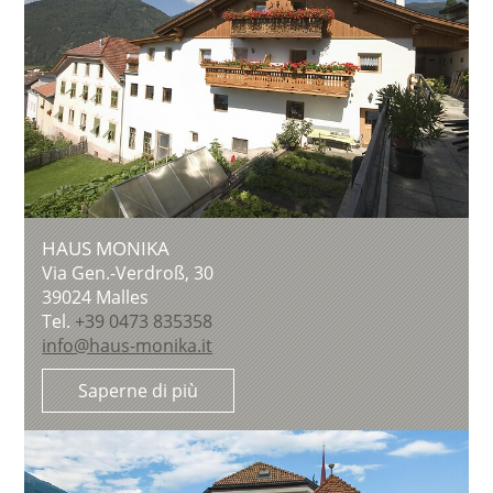
HAUS MONIKA
Via Gen.-Verdroß, 30
39024
Malles
Tel.
+39 0473 835358
info@haus-monika.it
Saperne di più