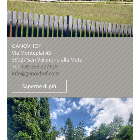
GANOVHOF
Via Monteplai 43
39027
San Valentino alla Muta
Tel.
+39 333 2771281
info@ganovhof.com
Saperne di più