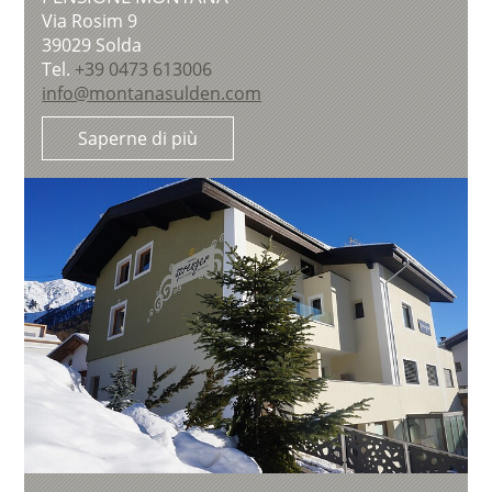
Via Rosim 9
39029
Solda
Tel.
+39 0473 613006
info@montanasulden.com
Saperne di più