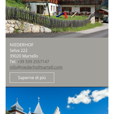
NIEDERHOF
Selva 222
39020
Martello
Tel.
+39 339 2557147
info@niederhofmartell.com
Saperne di più