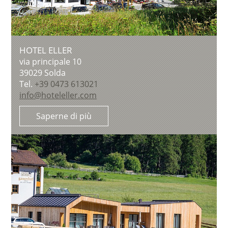
HOTEL ELLER
via principale 10
39029
Solda
Tel.
+39 0473 613021
info@hoteleller.com
Saperne di più