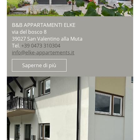
B&B APPARTAMENTI ELKE
via del bosco 8
39027
San Valentino alla Muta
Tel.
+39 0473 310304
info@elke-appartements.it
Saperne di più