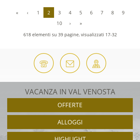
«
‹
1
2
3
4
5
6
7
8
9
10
›
»
618 elementi su 39 pagine, visualizzati 17-32
VACANZA IN VAL VENOSTA
OFFERTE
ALLOGGI
HIGHLIGHT