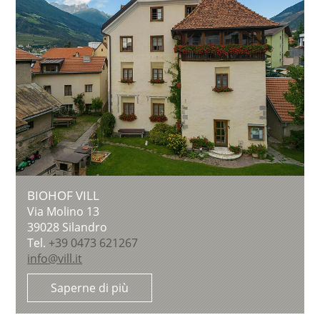
BIOHOF VILL
Via Molino 13
39028
Silandro
Tel.
+39 0473 621267
info@vill.it
Saperne di più