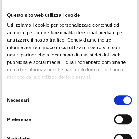
Questo sito web utilizza i cookie
Utilizziamo i cookie per personalizzare contenuti ed
annunci, per fornire funzionalità dei social media e per
analizzare il nostro traffico. Condividiamo inoltre
informazioni sul modo in cui utilizzi il nostro sito con i
nostri partner che si occupano di analisi dei dati web,
pubblicità e social media, i quali potrebbero combinarle
con altre informazioni che hai fornito loro o che hanno
WEISSES RÖSSL LICHTENBERG
raccolto dal tuo utilizzo dei loro servizi.
Marktweg 8
39026
39026 Lichtenberg
Tel.
+39 0473 868132
Selezione
Necessari
postmaster@weisses-roessl-lichtenberg.it
del
consenso
Saperne di più
Preferenze
Statistiche