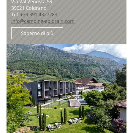
Via Val Venosta 59
39021
Coldrano
Tel.
+39 391 4327283
info@camping-goldrain.com
Saperne di più