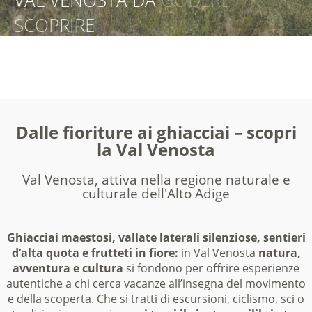
VAL VENOSTA DA
VAL VENOSTA DA GODERE
VAL VENOSTA DA
VAL VENOSTA DA VIVERE
SCOPRIRE
ASSAPORARE
Dalle fioriture ai ghiacciai – scopri
la Val Venosta
Val Venosta, attiva nella regione naturale e
culturale dell'Alto Adige
Ghiacciai maestosi, vallate laterali silenziose, sentieri
d’alta quota e frutteti in fiore:
in Val Venosta
natura,
avventura e cultura
si fondono per offrire esperienze
autentiche a chi cerca vacanze all’insegna del movimento
e della scoperta. Che si tratti di escursioni, ciclismo, sci o