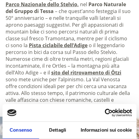
Parco Nazionale dello Stelvio,
nel
Parco Naturale
del Gruppo di Tessa
– che quest’anno festeggia il suo
50° anniversario – e nelle tranquille valli laterali si
aprono paesaggi suggestivi. Per gli appassionati di
mountain bike ci sono percorsi naturali di prima
classe sul fresco Tramontana, mentre per il ciclismo
ci sono la
Pista ciclabile dell’Adige
o il leggendario
percorso in bici da corsa sul Passo dello Stelvio.
Numerose cime di oltre tremila metri, regioni glaciali
incontaminate, il re Ortles – la montagna più alta
dell’Alto Adige – e il
sito del ritrovamento di Ötzi
sono mete uniche per l’alpinismo. La Val Venosta
offre condizioni ideali per per chi cerca una vacanza
attiva. Allo stesso tempo, il patrimonio culturale della
valle affascina con chiese romaniche, castelli e
tradizioni autentiche.
Consenso
Dettagli
Informazioni sui cookie
PORTA AL PARCO NAZIONALE DELLO STELVIO