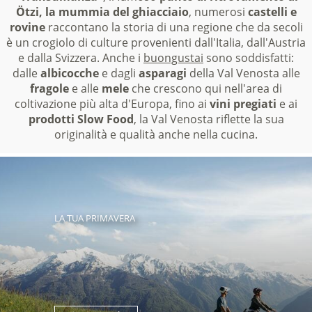
Ötzi, la mummia del ghiacciaio
, numerosi
castelli e
rovine
raccontano la storia di una regione che da secoli
è un crogiolo di culture provenienti dall'Italia, dall'Austria
e dalla Svizzera. Anche i
buongustai
sono soddisfatti:
dalle
albicocche
e dagli
asparagi
della Val Venosta alle
fragole
e alle
mele
che crescono qui nell'area di
coltivazione più alta d'Europa, fino ai
vini pregiati
e ai
prodotti Slow Food
, la Val Venosta riflette la sua
originalità e qualità anche nella cucina.
LA TUA PRIMAVERA