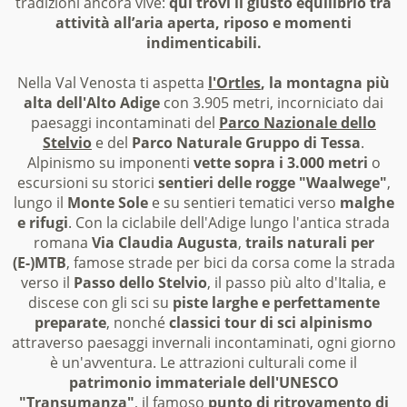
tradizioni ancora vive:
qui trovi il giusto equilibrio tra
attività all’aria aperta, riposo e momenti
indimenticabili.
Nella Val Venosta ti aspetta
l'Ortles
, la montagna più
alta dell'Alto Adige
con 3.905 metri, incorniciato dai
paesaggi incontaminati del
Parco Nazionale dello
Stelvio
e del
Parco Naturale Gruppo di Tessa
.
Alpinismo su imponenti
vette sopra i 3.000 metri
o
escursioni su storici
sentieri delle rogge "Waalwege"
,
lungo il
Monte Sole
e su sentieri tematici verso
malghe
e rifugi
. Con la ciclabile dell'Adige lungo l'antica strada
romana
Via Claudia Augusta
,
trails naturali per
(E-)MTB
, famose strade per bici da corsa come la strada
verso il
Passo dello Stelvio
, il passo più alto d'Italia, e
discese con gli sci su
piste larghe e perfettamente
preparate
, nonché
classici tour di sci alpinismo
attraverso paesaggi invernali incontaminati, ogni giorno
è un'avventura. Le attrazioni culturali come il
patrimonio immateriale dell'UNESCO
"Transumanza"
, il famoso
punto di ritrovamento di