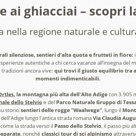
re ai ghiacciai – scopri 
a nella regione naturale e cultur
ali silenziose, sentieri d’alta quota e frutteti in fiore:
i
esperienze autentiche a chi cerca vacanze all’insegna del 
 o tradizioni ancora vive:
qui trovi il giusto equilibrio tra 
momenti indimenticabili.
Ortles
, la montagna più alta dell'Alto Adige
con 3.905 me
ale dello Stelvio
e del
Parco Naturale Gruppo di Tess
su storici
sentieri delle rogge "Waalwege"
, lungo il
Mont
le dell'Adige lungo l'antica strada romana
Via Claudia Augu
 come la strada verso il
Passo dello Stelvio
, il passo più al
reparate
, nonché
classici tour di sci alpinismo
attraverso