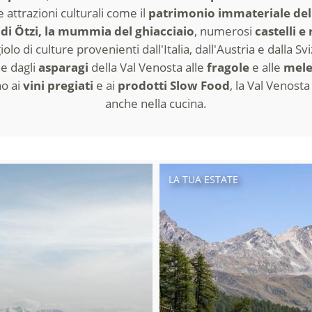
 attrazioni culturali come il
patrimonio immateriale de
di Ötzi, la mummia del ghiacciaio
, numerosi
castelli e
olo di culture provenienti dall'Italia, dall'Austria e dalla S
e
e dagli
asparagi
della Val Venosta alle
fragole
e alle
mel
o ai
vini pregiati
e ai
prodotti Slow Food
, la Val Venosta 
anche nella cucina.
LA TUA ESTATE