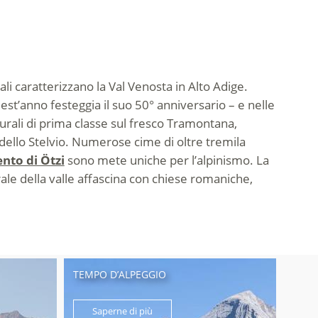
li caratterizzano la Val Venosta in Alto Adige.
st’anno festeggia il suo 50° anniversario – e nelle
aturali di prima classe sul fresco Tramontana,
 dello Stelvio. Numerose cime di oltre tremila
ento di Ötzi
sono mete uniche per l’alpinismo. La
rale della valle affascina con chiese romaniche,
TEMPO D’ALPEGGIO
Saperne di più