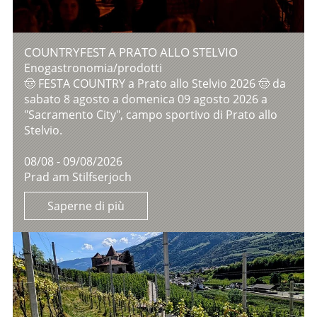
COUNTRYFEST A PRATO ALLO STELVIO
Enogastronomia/prodotti
🤠 FESTA COUNTRY a Prato allo Stelvio 2026 🤠 da
sabato 8 agosto a domenica 09 agosto 2026 a
"Sacramento City", campo sportivo di Prato allo
Stelvio.
08/08 - 09/08/2026
Prad am Stilfserjoch
Saperne di più