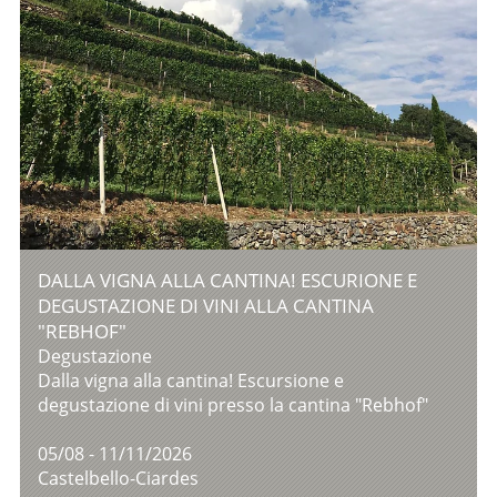
DALLA VIGNA ALLA CANTINA! ESCURIONE E
DEGUSTAZIONE DI VINI ALLA CANTINA
"REBHOF"
Degustazione
Dalla vigna alla cantina! Escursione e
degustazione di vini presso la cantina "Rebhof"
05/08 - 11/11/2026
Castelbello-Ciardes