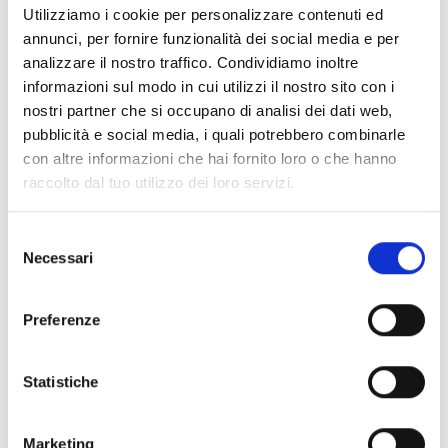
LA STRADA DI SOLDA - PRESENTAZIONE DEL
Utilizziamo i cookie per personalizzare contenuti ed
LIBRO CON FRANZ G. ANGERER
annunci, per fornire funzionalità dei social media e per
Presentazione/lettura di un libro
analizzare il nostro traffico. Condividiamo inoltre
Storia e gusto si incontrano: presentazione del
informazioni sul modo in cui utilizzi il nostro sito con i
libro „La Strada di Solda“ con Franz G. Angerer e, a
nostri partner che si occupano di analisi dei dati web,
seguire, degustazione di vini il 11 agosto a Solda.
pubblicità e social media, i quali potrebbero combinarle
con altre informazioni che hai fornito loro o che hanno
11/08 - 03/09/2026
raccolto dal tuo utilizzo dei loro servizi.
Solda
Saperne di più
Selezione
Necessari
del
consenso
Preferenze
Statistiche
Marketing