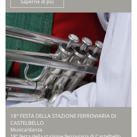
Saperne di più
18° FESTA DELLA STAZIONE FERROVIARIA DI
CASTELBELLO
Musica/danza
18° festa della stazione ferroviaria di Castelbello