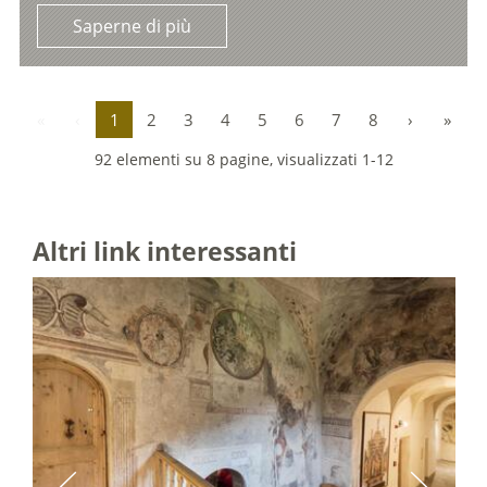
Saperne di più
«
‹
1
2
3
4
5
6
7
8
›
»
92 elementi su 8 pagine, visualizzati 1-12
Altri link interessanti