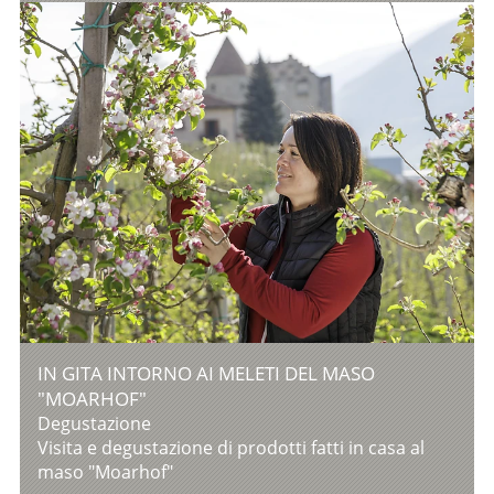
IN GITA INTORNO AI MELETI DEL MASO
"MOARHOF"
Degustazione
Visita e degustazione di prodotti fatti in casa al
maso "Moarhof"