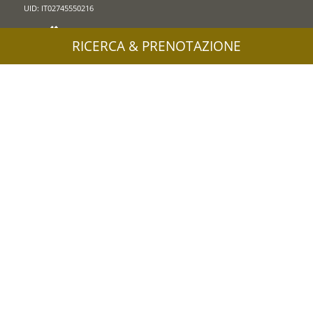
UID: IT02745550216
RICERCA & PRENOTAZIONE
Informazioni stampa & immagini