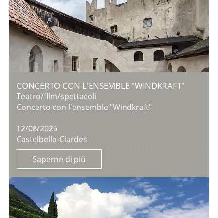
CONCERTO CON L'ENSEMBLE "WINDKRAFT"
Teatro/film/spettacoli
Concerto con l'ensemble "Windkraft"
12/08/2026
Castelbello-Ciardes
Saperne di più