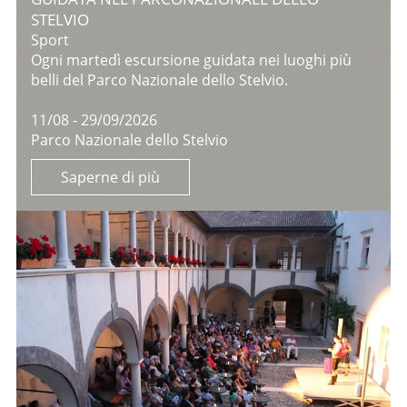
STELVIO
Sport
Ogni martedì escursione guidata nei luoghi più
belli del Parco Nazionale dello Stelvio.
11/08 - 29/09/2026
Parco Nazionale dello Stelvio
Saperne di più