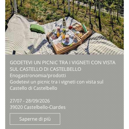
GODETEVI UN PICNIC TRA I VIGNETI CON VISTA
SUL CASTELLO DI CASTELBELLO
Enogastronomia/prodotti
Godetevi un picnic tra i vigneti con vista sul
Castello di Castelbello
27/07 - 28/09/2026
39020 Castelbello-Ciardes
Saperne di più