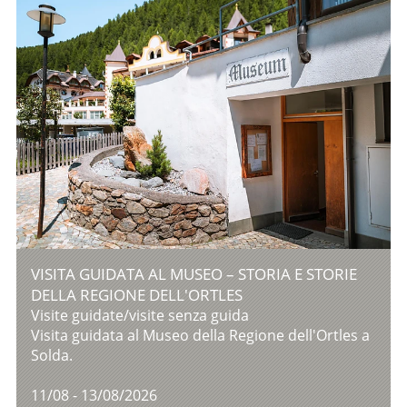
VISITA GUIDATA AL MUSEO – STORIA E STORIE
DELLA REGIONE DELL'ORTLES
Visite guidate/visite senza guida
Visita guidata al Museo della Regione dell'Ortles a
Solda.
11/08 - 13/08/2026