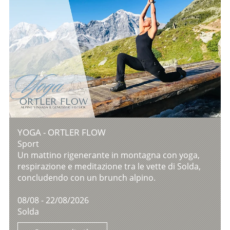
YOGA - ORTLER FLOW
Sport
Un mattino rigenerante in montagna con yoga,
respirazione e meditazione tra le vette di Solda,
concludendo con un brunch alpino.
08/08 - 22/08/2026
Solda