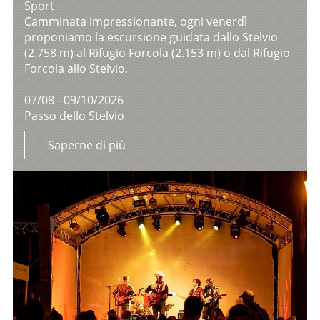
Sport
Camminata impressionante, ogni venerdì
proponiamo la escursione guidata dallo Stelvio
(2.758 m) al Rifugio Forcola (2.153 m) o dal Rifugio
Forcola allo Stelvio.
07/08 - 09/10/2026
Passo dello Stelvio
Saperne di più