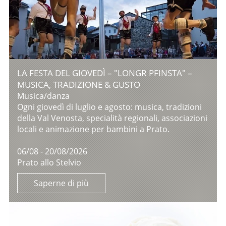
LA FESTA DEL GIOVEDÌ – "LONGR PFINSTA" –
MUSICA, TRADIZIONE & GUSTO
Musica/danza
Ogni giovedì di luglio e agosto: musica, tradizioni
della Val Venosta, specialità regionali, associazioni
locali e animazione per bambini a Prato.
06/08 - 20/08/2026
Prato allo Stelvio
Saperne di più