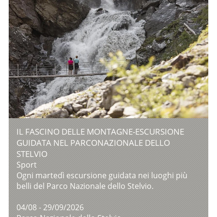
IL FASCINO DELLE MONTAGNE-ESCURSIONE
GUIDATA NEL PARCONAZIONALE DELLO
STELVIO
Sport
Ogni martedì escursione guidata nei luoghi più
belli del Parco Nazionale dello Stelvio.
04/08 - 29/09/2026