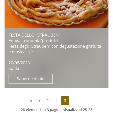
FESTA DELLO "STRAUBEN"
Enogastronomia/prodotti
Festa degli "Strauben" con degustazione gratuita
e musica live.
20/08/2026
Solda
Saperne di più
«
‹
1
2
3
›
»
28 elementi su 3 pagine, visualizzati 25-28