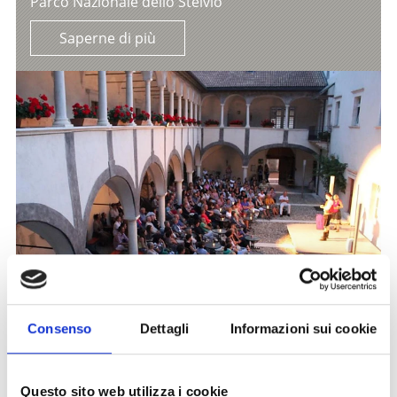
Parco Nazionale dello Stelvio
Saperne di più
Consenso
Dettagli
Informazioni sui cookie
SERATE NEL CASTELLO DI SILANDRO
Teatro/film/spettacoli
Questo sito web utilizza i cookie