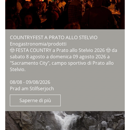
COUNTRYFEST A PRATO ALLO STELVIO
Enogastronomia/prodotti
🤠 FESTA COUNTRY a Prato allo Stelvio 2026 🤠 da
sabato 8 agosto a domenica 09 agosto 2026 a
"Sacramento City", campo sportivo di Prato allo
Stelvio.
08/08 - 09/08/2026
Prad am Stilfserjoch
Saperne di più