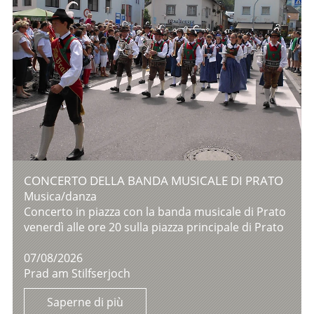
CONCERTO DELLA BANDA MUSICALE DI PRATO
Musica/danza
Concerto in piazza con la banda musicale di Prato
venerdì alle ore 20 sulla piazza principale di Prato
07/08/2026
Prad am Stilfserjoch
Saperne di più