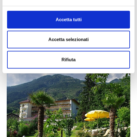
SOMMAVILLA APARTMENTS CENTRAL LIVING
Accetta tutti
Via Principale 92
39028
Silandro
Tel.
+39 335 6054146
Accetta selezionati
centralliving@rolmail.net
Saperne di più
Rifiuta