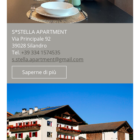
S*STELLA APARTMENT
Via Principale 92
39028
Silandro
Tel.
+39 334 1574535
s.stella.apartment@gmail.com
Saperne di più