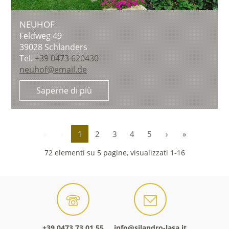
NEUHOF
Feldweg 49
39028
Schlanders
Tel.
+39 0473 620430
neuhof@email.de
Saperne di più
«
‹
1
2
3
4
5
›
»
72 elementi su 5 pagine, visualizzati 1-16
+39 0473 73 01 55
info@silandro-lasa.it