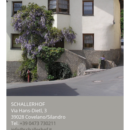
SCHALLERHOF
Via Hans-Dietl, 3
39028
Covelano/Silandro
Tel.
+39 0473 730211
info@schallerhof.it