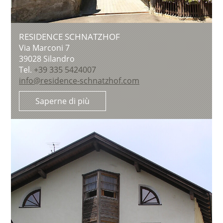
RESIDENCE SCHNATZHOF
Via Marconi 7
39028
Silandro
Tel.
+39 335 5424007
info@residence-schnatzhof.com
Saperne di più