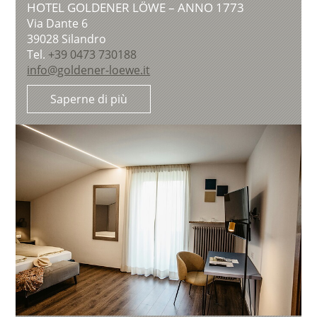
HOTEL GOLDENER LÖWE – ANNO 1773
Via Dante 6
39028
Silandro
Tel.
+39 0473 730188
info@goldener-loewe.it
Saperne di più