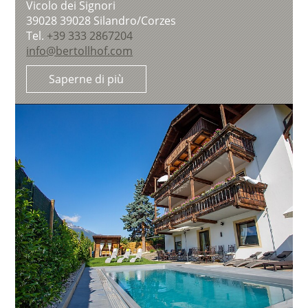
Vicolo dei Signori
39028
39028 Silandro/Corzes
Tel.
+39 333 2867204
info@bertollhof.com
Saperne di più