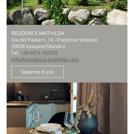
RESIDENCE MATHILDA
Via del Paese n. 14 - Frazzione Vezzano
39028
Vezzano/Silandro
Tel.
+39 0473 742525
info@residence-mathilda.com
Saperne di più