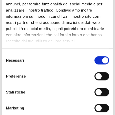
MAREINHOF
annunci, per fornire funzionalità dei social media e per
Via Marein 6+10
analizzare il nostro traffico. Condividiamo inoltre
39028
Silandro/Vezzano
informazioni sul modo in cui utilizzi il nostro sito con i
Tel.
+39 349 3794663
nostri partner che si occupano di analisi dei dati web,
info@mareinhof-vetzan.com
pubblicità e social media, i quali potrebbero combinarle
Saperne di più
con altre informazioni che hai fornito loro o che hanno
raccolto dal tuo utilizzo dei loro servizi.
Selezione
Necessari
del
consenso
Preferenze
Statistiche
Marketing