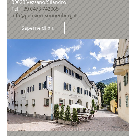
39028
Vezzano/Silandro
Tel.
+39 0473 742068
info@pension-sonnenberg.it
Saperne di più