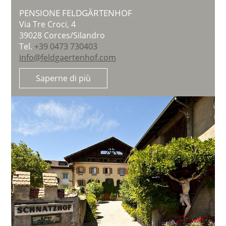
PENSIONE FELDGÄRTENHOF
Via Tre Croci, 4
39028
Corces/Silandro
Tel.
+39 0473 730403
info@feldgaertenhof.com
Saperne di più