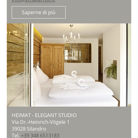
Saperne di più
HEIMAT - ELEGANT STUDIO
Via Dr.-Heinrich-Vögele 1
39028
Silandro
Tel.
+39 348 6513183