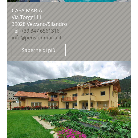
CASA MARIA
Via Torggl 11
39028
Vezzano/Silandro
Tel.
+39 347 6561316
info@pensionmaria.it
Saperne di più