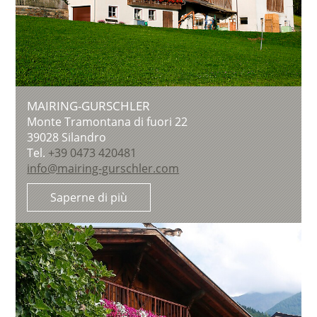
MAIRING-GURSCHLER
Monte Tramontana di fuori 22
39028
Silandro
Tel.
+39 0473 420481
info@mairing-gurschler.com
Saperne di più