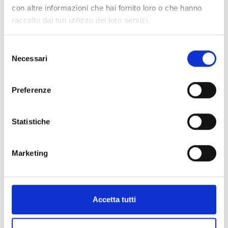
+39 0473 62 65 52
con altre informazioni che hai fornito loro o che hanno
pfarre.johannes.laas@rolmail.net
raccolto dal tuo utilizzo dei loro servizi.
www.kirche-laas.org
Selezione
Necessari
del
Mappa e profilo di elevazione
consenso
Impressioni
Preferenze
Statistiche
Marketing
Accetta tutti