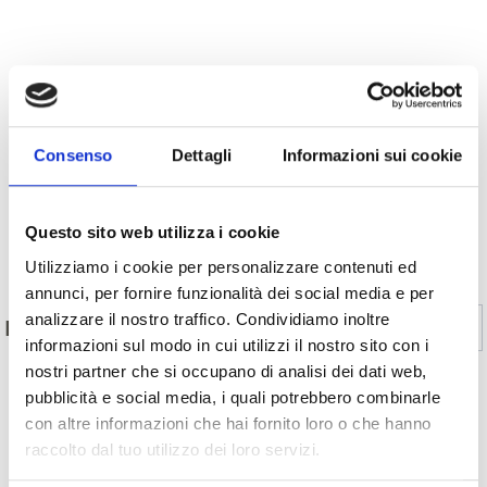
Consenso
Dettagli
Informazioni sui cookie
Questo sito web utilizza i cookie
Indietro
Utilizziamo i cookie per personalizzare contenuti ed
annunci, per fornire funzionalità dei social media e per
analizzare il nostro traffico. Condividiamo inoltre
Sì
No
IL CONTENUTO VI È STATO UTILE?
informazioni sul modo in cui utilizzi il nostro sito con i
nostri partner che si occupano di analisi dei dati web,
pubblicità e social media, i quali potrebbero combinarle
MOSTRA SULLA CARTINA ALTRE CHIESE &
con altre informazioni che hai fornito loro o che hanno
raccolto dal tuo utilizzo dei loro servizi.
ABBAZIE IN VAL VENOSTA