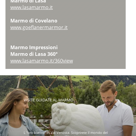
Marmo di Lasa
www.lasamarmo.it
Marmo di Covelano
www.goeflanermarmor.it
Marmo Impressioni
Marmo di Lasa 360°
www.lasamarmo.it/360view
VISITE GUIDATE AL MARMO
L "oro bianco" in Val Venosta. Scoprirete il mondo del