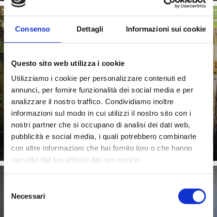
Consenso
Dettagli
Informazioni sui cookie
FERROVIA MARMIFERA
Questo sito web utilizza i cookie
Utilizziamo i cookie per personalizzare contenuti ed
annunci, per fornire funzionalità dei social media e per
La ferrovia marmifera è attiva ininterrottamente dal
1930, è conservata intatta nella sua forma originale e
analizzare il nostro traffico. Condividiamo inoltre
trasporta ...
informazioni sul modo in cui utilizzi il nostro sito con i
Saperne di più
nostri partner che si occupano di analisi dei dati web,
pubblicità e social media, i quali potrebbero combinarle
con altre informazioni che hai fornito loro o che hanno
raccolto dal tuo utilizzo dei loro servizi.
Selezione
Necessari
del
MOSTRA DI MENHIR
consenso