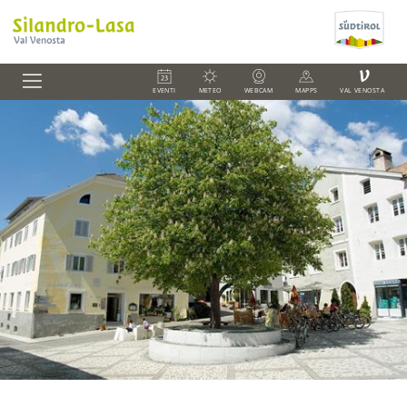
V
EVENTI
METEO
WEBCAM
MAPPS
VAL VENOSTA