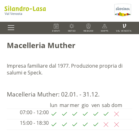
V
EVENTI
METEO
WEBCAM
MAPPS
VAL VENOSTA
Macelleria Muther
Impresa familiare dal 1977. Produzione propria di
salumi e Speck.
Macelleria Muther:
02.01. - 31.12.
lun
mar
mer
gio
ven
sab
dom
07:00 - 12:00
15:00 - 18:30