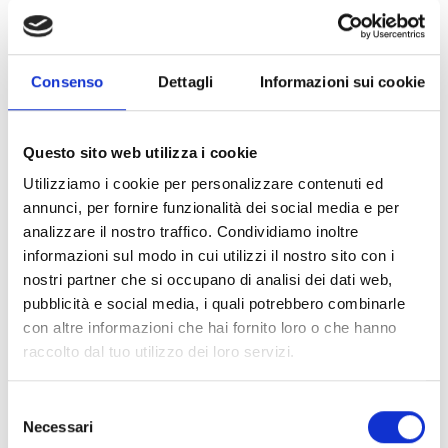
Consenso
Dettagli
Informazioni sui cookie
torna alla lista
Questo sito web utilizza i cookie
Utilizziamo i cookie per personalizzare contenuti ed
IL CONTENUTO VI È STATO UTILE?
annunci, per fornire funzionalità dei social media e per
analizzare il nostro traffico. Condividiamo inoltre
Sì
No
informazioni sul modo in cui utilizzi il nostro sito con i
nostri partner che si occupano di analisi dei dati web,
Altri link interessanti
pubblicità e social media, i quali potrebbero combinarle
con altre informazioni che hai fornito loro o che hanno
raccolto dal tuo utilizzo dei loro servizi.
Selezione
Necessari
del