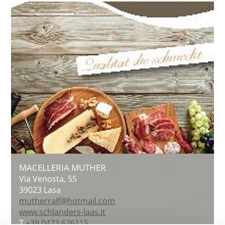
MACELLERIA MUTHER
Via Venosta, 55
39023
Lasa
mutherralf@hotmail.com
www.schlanders-laas.it
T
+39 0473 626115